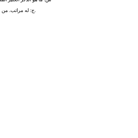
ج: له مراتب. من قبيل ما هو في الرّواية [أنّ] الذّكر الكثير يصدق على التّسبيحات الأربعة.