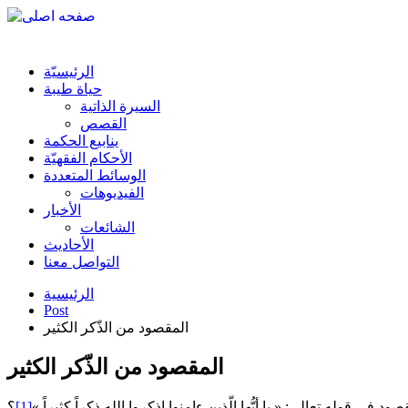
الرئیسیّة
حياة طيبة
السيرة الذاتية
القصص
ينابيع الحكمة
الأحکام الفقهیّة
الوسائط المتعددة
الفیدیوهات
الأخبار
الشائعات
الأحادیث
التواصل معنا
الرئيسية
Post
المقصود من الذّكر الكثير
المقصود من الذّكر الكثير
د في قوله تعالى: « يا أيُّها الّذين ءامنوا اذكروا الله ذكراً كثيراً »
[1]
؟