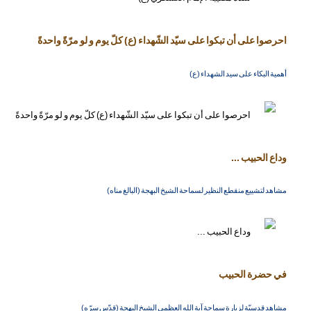
احرصوا على أن تبكوا على سيّد الشّهداء (ع) كلّ يوم و لو مرّةً واحدةً
أهمية البكاء على سيد الشهداء (ع)
وداع الحبيب ...
مشاهد لتشييع منقطع النظير لسماحة الشيخ البهجة (البالغ مناه)
في حضرة الحبيب
مشاهد قدسيّة لزيارة سماحة آية الله العظمى الشيخ البهجة (قدّس سرّه)