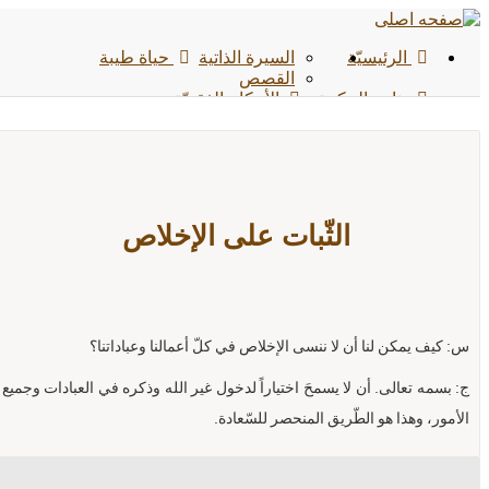
الرئیسیّة
السيرة الذاتية
حياة طيبة
القصص
ينابيع الحكمة
الأحکام الفقهیّة
الفیدیوهات
الوسائط المتعددة
الشائعات
الأخبار
الأحادیث
التواصل معنا
الثّبات على الإخلاص
س: كيف يمكن لنا أن لا ننسى الإخلاص في كلّ أعمالنا وعباداتنا؟
ج: بسمه تعالى. أن لا يسمحَ اختياراً لدخول غير الله وذكره في العبادات وجميع
الأمور، وهذا هو الطّريق المنحصر للسّعادة.