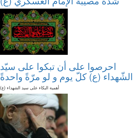
شدة مصيبة الإمام العسكري (ع)
احرصوا على أن تبكوا على سيّد
الشّهداء (ع) كلّ يوم و لو مرّةً واحدةً
أهمية البكاء على سيد الشهداء (ع)