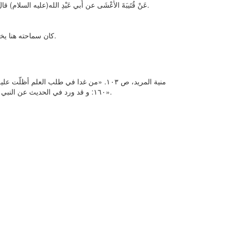
عَنْ قُتَيبَةَ الأَعْشَى عن أَبي عَبْدِ الله(عليه السلام) قالَ: «إِنَّ فْضَلَ الوَقْتِ الأَوَّلِ عَلَى الآخِرِ كَفَضلِ الآخِرَةِ عَلَى الدُّنْيَا» الكافي، ج ٣، ص ٢٧٤.
كان سماحته هنا يخاطب الخبراء من أطباء وزارة الصحة الّذين أتوا لزيارته طلباً لإرشادات سماحته بحقهم.
١٦٠: و قد ورد في الحديث عن النبي صلى الله عليه و آله: «إنّ الله تعالى قد تكفّل لطالب العلم برزقه خاصّة عمّا ضمنه لغيره».