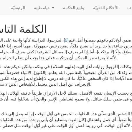
الأحکام الفقهیّة
ينابيع الحكمة
حياة طيبة
الرئیسیّة
الكلمة التا
ي ِضمنِ أولادكم دعوهم يصبحوا أهل علم
[2]
، ليدرسوا، الدراسة كأنّها واجبة على ال
ن ساعة، واحد يريد أن يصبح ملكاً، يصبح رئيس جمهوريّة، مهما أصبح، إذا علم
مسوّغ، وإلّا [لا يرتكب]، أما إذا لم يعرف [المسائل الشرعية] كيف يعرف أنّه حرام
لأنّه لا يعرفه من الممكن أن يرتكبه، فعلى هذا يجب أن يتعلم الحرام من الحلال.
اً، وكذلك [اقرؤوا] روايات أهل البيت(عليهم السلام) في بيتكم، ولتكن لديكم هذه 
وكذلك من القرآن مصحوباً بالتفاسير، الله يعلمها [الكنوز]، الأنبياء خصوصاً الن
الآيات! إذا كان الشخص عامّيّاً، ما كان قد درس، لا إطلاع لديه [عن هذه الكنوز]،
.
الإنحراف عن أصل الدين محتمل للأشخاص الّذين لا يد
ي يحسب الإنسان نفسه الأفضل، يسلك لأجل الارتزاق طريقاً عاقبته الهلاك، الهلاك
 في ضِمنِ سلك شائك، ولا يسمح لشياطين الإنس والجنّ أن يتدخّلوا فيه، أن يتد
 الشخص الّذي صلّى هذه الصّلوات الخمس في أوّل الوقت [و] لم يصل إلى تلك 
 شيئاً صعباً، أي عمل واشتغال [كان] لديه، يستطيع أن يأتي بواحدة من هذه الصّلو