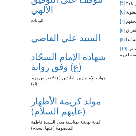
[5]
الالهي
[6]
البيانات
[7]
[8]
السيد علي القاضي
[9]
منية المريد، ص ١٠٣. «من غدا في طلب العلم أظلّت عليه الملائكة و بورك له في معيشته و لم ينقص من رزقه»؛ و كذا في نفس الكتاب، ص
[10]
شهادة الإمام السجّاد
(ع) وفق رواية
جواب الإمام زين العابدين (ع) لإعتراض يزيد
(لع)
مولد كريمة الأطهار
(عليهم السلام)
لمعة بهجتية بمناسبة ميلاد السيدة فاطمة
المعصومة (عليها السلام)