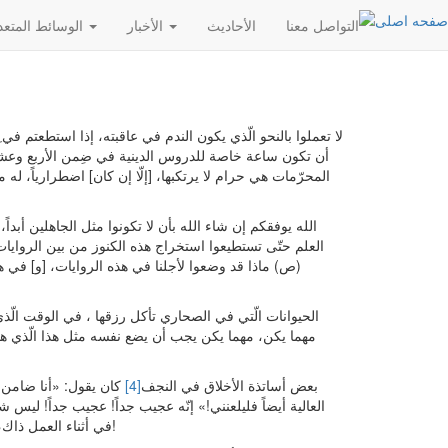
التواصل معنا
الأحادیث
الأخبار
الوسائط المتعددة
لا تعملوا بالنحو الّذي يكون الندم في عاقبته، إذا استطعتم ف
أن تكون ساعة خاصة للدروس الدينية في ضِمن الأربع وعشري
المحرّمات هي حرام لا يرتكبها، [إلّا إن كان] اضطرارياً، له 
الله يوفقكم إن شاء الله بأن لا تكونوا مثل الجاهلين أبد
العلم حتّى تستطيعوا استخراج هذه الكنوز من بين الروايات، 
(ص) ماذا قد وضعوا لأجلنا في هذه الروايات، [و] في هذه 
الحيوانات الّتي في الصحاري تأكل رزقها ، في الوقت الّذ
مهما يكن، مهما يكن يجب أن يضع نفسه مثل هذا الّذي هو
بعض أساتذة الأخلاق في النجف
[4]
كان يقول: «أنا ضامن!
العالية أيضاً فليلعنني!» إنّه عجيب جداً! عجيب جداً! ليس
في أثناء العمل ذاك، لأنّه أوّل الوقت. في رواية: فضل أوّل الوقت على غير أوّل الوقت مثل فضلي على الأمّة!