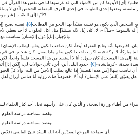
ظتم؟ [أي] الأبدية! كم من الأشياء التي قد غرسوها لنا في نفس هذا القرآن في
غير ملتفتة، وضعوا إحدى الطيبات في إحدى الغرف المقفلة، الشخص الّذي لا يمتلك
كأنّها [أي الطيّبات] غير موجودة أصلاً!
 بالطبع الشخص الّذي يكون هو نفسه مقيّداً بهذا النحو من المطالب
[6]
، نفسه يصبح
ً له بالسوط: «صلِّ!»، لا، كلا، [بل لأنّه يستلذّ] مثل أكل الحلوى، لا أحد يعطي لأ
بالإجبار، [بل] ذوق [الإنسان] متناسب مع الحلويّات.
مان، افترضوا بأنّه يعالج الفقراء أيضاً، لكن صاحب الكون يعلم، ليطلب الإنسان 
 [ماله] مباركاً، لا بركة فيه، لكن صاحب الكون يعلم ماذا يفعل، كان شخص في قم 
نة [إلى هذا المسجد]، كان يقول : أنا لا أستفيد من هذا المسجد فلساً واحداً، لكن
يدة بعيدة، «كرمانشاه»
[8]
، حدود البلد، أين، أين، تأتي حوالات لي، [لكن إذا] أت
د أي تناسب بينها! [من هذه القضية] إذا عالج يطلب [الأجر] من الله، وإلّا كلّ الحيو
هل يضيّق [الله] على الإنسان؟ أبداً لا! خصوصاً هناك رواية أنا ضامن أرزاق أهل 
يقصد سماحته دراسة العلوم الدينية.
يقصد سماحته دراسة العلوم الدينية.
أي سماحة المرجع المقدّس آية الله السيّد عليّ القاضي (قدّس سرّه).