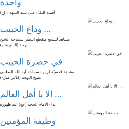
واحدةً
أهمية البكاء على سيد الشهداء (ع)
وداع الحبيب ...
مشاهد لتشييع منقطع النظير لسماحة الشيخ
البهجة (البالغ مناه)
في حضرة الحبيب
مشاهد قدسيّة لزيارة سماحة آية الله العظمى
الشيخ البهجة (قدّس سرّه)
الا يا أهل العالم ...
نداء الامام الحجة (عج) عند ظهوره
وظيفة المؤمنين