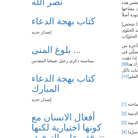
نصر الله
 نفس هذه
 مفتاحها
كتاب بهجة الدعاء
حد الحلوى
إصدار جديد
الأجرة من
بلوغ المنى ...
يصلّي في
 إذا ذهبت
بمناسبة ذكرى رحيل شيخنا المقدس
رك هذا
[9]
انات تأكل
كتاب بهجة الدعاء
العلم
[10]
المبارك
إصدار جديد
[1]
[2]
أفعال الانسان مع
[3]
كونها اختيارية لكنها
[4]
تتوقف على التوفيق