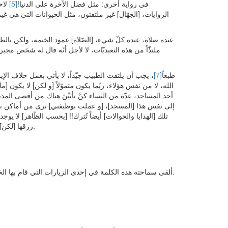
في رواية أخرى: مثل فضل الآخرة على الدنيا!
[5]
لاح
الروايات، [الجهّال] غير ملتفتون، مثل الحيوانات التي هي 
[إذا شخص] عنده صلاة، عنده كلّ شيء، [الصّلاة] عمود الخيمة، ولكن
ملتذّاً من هذه التعبديّات، لا لأجل أنّه قال له شخص مجبرا
طبعاً
[7]
، يجب أن يلتفت الطبيب جيّداً، لا يأتي بعمل خلاف الإي
الله، لا من نفس هؤلاء، ربّما يكون متموّلاً [و لكن] لا يكون
أحد المساجد، عدّة من النساء كنَّ يأتيْنَ هناك من أقصى المدي
إلى نفس هذا [المسجد]، [و عملت بوظيفتي] ترى من أماكن بع
تلك [الهدايا والحوالات] أيضاً تُترك!! [بحسب الظّاهر] لا يوج
.
رزقها [لكن] 
ألقى سماحته هذه الكلمة في إحدى الزيارات التي قام بها الخبراء من أطباء وزارة الصحة، و الّذين كان على رأسهم نجل أحد كبار العلماء لسماحته.