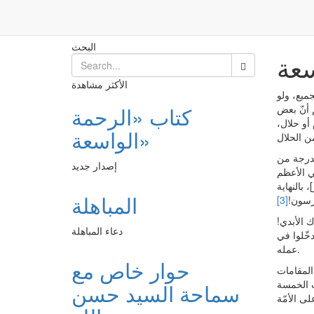
الكلمة التاسعة
Post
الرئيسية
البحث
سعة
الأكثر مشاهدة
جميع، ولو
 أنّ بعض
كتاب «الرحمة
 أو حلال،
الواسعة»
الدرجة من
إصدار جديد
بي الأعظم
 بالنهاية
المباهلة
رسون!
[3]
 الأبدي!
دعاء المباهلة
خّلوا في
عمله.
حوار خاص مع
المقامات
ات الخمسة
سماحة السيد حسن