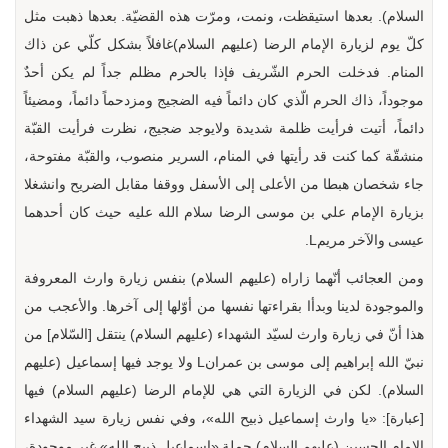
السلام). بعدها استيقظت، ونمت، ومرّت هذه القضيّة. بعدها ذهبت مثل
كلّ يوم لزيارة الإمام الرضا (عليهم السلام)غافلاً بشكل كلّي عن ذاك
المنام. فدخلت الحرم الشّريف فإذا بالحرم مظلم جداً لم يكن أحدٌ
موجوداً، ذاك الحرم الّذي كان دائماً فيه الضجيج ومزدحماً دائماً، ومضيئاً
دائماً، أتيت فرأيت ظلمة شديدة ولايوجد ضجيج، نظرت فرأيت القبّة
منشقّة كما كنت قد رأيتها في المنام، السرير منصوب، والقبّة مفتوحة،
جاء شخصان هبطا من الأعلى إلى الأسفل ووقفا مقابل الضريح وانشغلا
بزيارة الإمام علي بن موسى الرضا سلام الله عليه حيث كان أحدهما
عيسى والآخر مريمL.
ومن العجائب أنّهما زاراه (عليهم السلام) بنفس زيارة وارث المعروفة
والموجودة لدينا وبدأا بقراءتها نفسها من أوّلها إلى آخرها. والأعجب من
هذا أنّ في زيارة وارث لسيّد الشهداء (عليهم السلام) ينتقل [السّلام] من
نبيّ الله إبراهيم إلى موسى بن عمرانL ولا يوجد فيها إسماعيل (عليهم
السلام). لكن في الزيارة التي هي للإمام الرضا (عليهم السلام) فيها
[عبارة]: «يا وارث إسماعيل ذبيح الله»، وفي نفس زيارة سيد الشهداء
الإمام الحسين (عليهم السلام) جملة «إسماعيل ذبيح الله» غير موجودة،