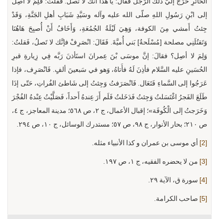
الحائرِ خَرَجَ إليَّ ذلكَ الرَّجل فَقَالَ: يا هَذا انَّك لا تَصلُ. فقلتُ: فَلِمَ لا أَصِلُ
إلى ابْنِ رَسُولِ اللهِ صلّى الله عليه وآله وسَيَّدِ شَبَابِ أهلِ الجَنَّةِ، وَقَدْ
جِئتُ أَمشي مِنَ الكوفة، وَهِيَ لَيْلَةُ الجُمُعَةِ، وَأَخَافُ أَنْ أُصبِحَ هَاهُنَا
وَتَقتُلَنِي مصلحة [مُسْلَحةُ] بَني أُميَّةَ. فَقَالَ: انْصَرِفْ فإنَّك لا تَصلُ، فَقلتُ:
وَلِمَ لا أصِل؟ فقالَ: إنَّ موسَى بْنَ عِمرانَ استَأذنَ رَبَّه فِي زِيارةِ قبرِ
الحُسَينِ عليه السَّلام فأذِنَ لَهُ فأَتاهُ، وَهو في سَبعينَ ألفٍ. فَانْصَرِف، فإذا
عَرَجُوا إلى السَّماءِ فَتَعَال. فَانْصَرَفتُ وَجِئتُ إلى شَاطئ الفُراتِ، حَتّى إذَا
طَلَعَ الفَجرُ اغْتَسَلتُ وَجِئتُ فَدَخَلتُ فَلَم أَرَ عِندهُ أَحداً، فَصَلَّيْتُ عِنْدهُ الفُجْرَ
وَخَرَجتُ إلى الْكُوفَة»؛ إقبال الأعمال، ج ٢، ص ٥٦٨؛ مدينة المعاجز، ج ٤،
ص ٢١٠؛ بحار الأنوار، ج ٩٨، ص ٥٧؛ مستدرك الوسائل، ج ١٠، ص ٢٩٤.
[2]
أي موسى بن عمران و كذا الأنبياء مثله.
[3]
من لا يحضره الفقيه، ج ١، ص ١٩٧.
[4]
سورة ق، الآية ٢٩.
[5]
صاحب الكرامة.