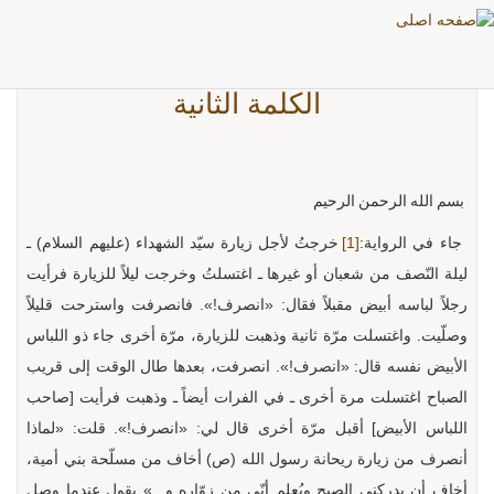
الكلمة الثانية
بسم الله الرحمن الرحيم
جاء في الرواية:
[1]
خرجتُ لأجل زيارة سيّد الشهداء (عليهم السلام) ـ
ليلة النّصف من شعبان أو غيرها ـ اغتسلتُ وخرجت ليلاً للزيارة فرأيت
رجلاً لباسه أبيض مقبلاً فقال: «انصرف!». فانصرفت واسترحت قليلاً
وصلّيت. واغتسلت مرّة ثانية وذهبت للزيارة، مرّة أخرى جاء ذو اللباس
الأبيض نفسه قال: «انصرف!». انصرفت، بعدها طال الوقت إلى قريب
الصباح اغتسلت مرة أخرى ـ في الفرات أيضاً ـ وذهبت فرأيت [صاحب
اللباس الأبيض] أقبل مرّة أخرى قال لي: «انصرف!». قلت: «لماذا
أنصرف من زيارة ريحانة رسول الله (ص) أخاف من مسلّحة بني أمية،
أخاف أن يدركني الصبح ويُعلم أنّي من زوّاره و...» يقول عندما وصل