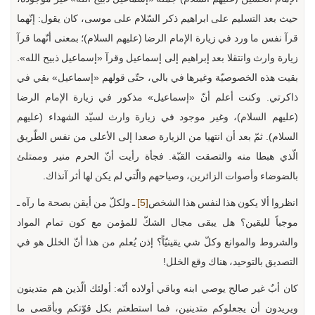
حيث بعد التسليم على ابراهيم ذكر السّلام على موسى، كان يقول: إنّهما
قرآ نفس ما ورد في زيارة الإمام الرضا (عليهم السلام)؛ بمعنى أنّهما قرآ
زيارة وارث وانتقلا بعد إبراهيم إلى إسماعيل وقرآ «إسماعيل ذبيح الله».
بقيت هذه الخصوصيّة وغيرها في بالي، حتّى قولهم «إسماعيل» بقي في
ذاكرتي. وكنت أعلم أنّ «إسماعيل» مذكور في زيارة الإمام الرضا
(عليهم السلام)، وغير موجود في زيارة وارث لسيّد الشهداء (عليهم
السلام). ثمّ بعد أن انتهيا من الزيارة صعدا إلى الأعلى من نفس الطّريق
الّذي هبطا منه والتصقت القبّة. فجأة رأيت أنّ الحرم منير وممتلئ
بالضوضاء وأصوات الزائرين، وصياحهم والّتي لم يكن لها أثر آنذاك.
انظروا ألا يكون هذا لنفس هذا الشخص
[5]
ـ ولكلّ من أيقن بصحة ما رآه ـ
موجباً لليقين؟ هل يبقى مجال الشكّ للمؤمن مع كون تمام المواد
والشروط والموانع وكلّ شي يقينيّاً؟ إذن يُعلم من هذا أنّ الخلل هو في
التصديق بالتوحيد، هناك وقع الخلل!
كان أبٌ غير صالح يوصي ابنه وباقي أولاده أنّه: أولئك الّذين هم متدينون
ويريدون أن يجعلوكم متدينين، فما استطعتم بكل قوّتكم وبأقصى ما