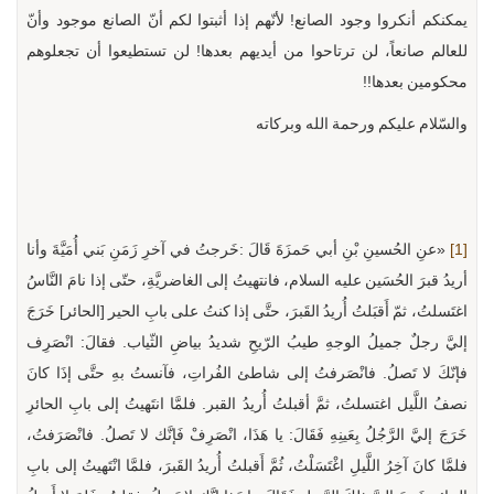
يمكنكم أنكروا وجود الصانع! لأنّهم إذا أثبتوا لكم أنّ الصانع موجود وأنّ
للعالم صانعاً، لن ترتاحوا من أيديهم بعدها! لن تستطيعوا أن تجعلوهم
محكومين بعدها!!
والسّلام عليكم ورحمة الله وبركاته
[1]
«عنِ الحُسينِ بْنِ أبي حَمزَةَ قَالَ :خَرجتُ في آخرِ زَمَنِ بَني أُمَيَّةَ وأنا
أريدُ قبرَ الحُسَين عليه السلام، فانتهيتُ إلى الغاضريَّةِ، حتّى إذا نامَ النَّاسُ
اغتَسلتُ، ثمّ أَقبَلتُ أُريدُ القَبرَ، حتَّى إذا كنتُ على بابِ الحير [الحائر] خَرَجَ
إليَّ رجلٌ جميلُ الوجهِ طيبُ الرّيحِ شديدُ بياضِ الثّياب. فقالَ: انْصَرِف
فإنّكَ لا تَصلُ. فانْصَرفتُ إلى شاطئ الفُراتِ، فآنستُ بهِ حتَّى إذَا كانَ
نصفُ اللَّيل اغتسلتُ، ثمَّ أقبلتُ أُريدُ القبر. فلمَّا انتَهيتُ إلى بابِ الحائرِ
خَرَجَ إليَّ الرَّجُلُ بِعَينِهِ فَقَالَ: يا هَذَا، انْصَرِفْ فَإنَّك لا تَصلُ. فانْصَرَفتُ،
فلمَّا كانَ آخِرُ اللَّيلِ اغْتَسَلْتُ، ثُمَّ أَقبلتُ أُريدُ القَبرَ، فلمَّا انْتَهيتُ إلى بابِ