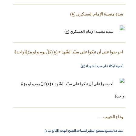
شدة مصيبة الإمام العسكري (ع)
احرصوا على أن تبكوا على سيّد الشّهداء (ع) كلّ يوم و لو مرّةً واحدةً
أهمية البكاء على سيد الشهداء (ع)
وداع الحبيب ...
مشاهد لتشييع منقطع النظير لسماحة الشيخ البهجة (البالغ مناه)