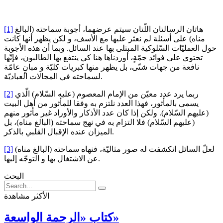
هاتان الرسالتان اللّتان سيتم عرضهما، أجوبة سماحته (البالغ
[1]
مناه) على أسئلة لم نعثر عليها مع الأسف، و لكن يظهر أنها كانت
حول العمليّات السّلوكية المبتلى بها عند السائل. وبما أن هذه الأجوبة
تحتوي على فوائد جمّةٍ، أوردناها هنا كي ينتفع بها الطالبون، فإنّها
نافعة من جهات شتّى، بل يظهر منها كبريات كليّة و مبانٍ عامّة
لسماحته في المجالات العباديّة.
ربما يرد عدد معيّن من الإمام المعصوم (عليه السّلام) الّذي
[2]
يسمى بالمأثور، فهذا العدد نلتزم به وفقا للمأثور من أهل البيت
(عليهم السّلام). ولكن إذا كان عدد الأذكار والأوراد غير مأثور منهم
(عليهم السّلام) فلا التزام به في نهج سماحته (البالغ مناه)، بل
الميزان عنده الإقبال القلبي بالذكر.
لعلّ السائل انكشفت له صور مثاليّة، فنهاه سماحته (البالغ مناه)
[3]
عن الاشتغال بها و التوجّه إليها.
البحث
الأكثر مشاهدة
كتاب «الرحمة الواسعة»