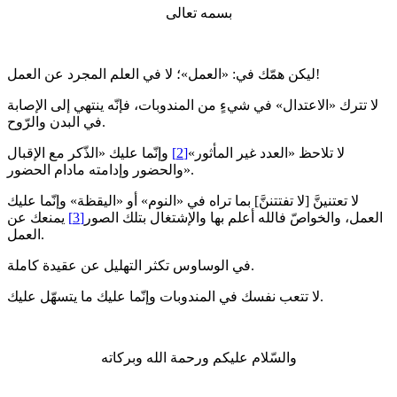
بسمه تعالى
ليكن همّك في: «العمل»؛ لا في العلم المجرد عن العمل!
لا تترك «الاعتدال» في شيءٍ من المندوبات، فإنّه ينتهي إلى الإصابة
في البدن والرّوح.
لا تلاحظ «العدد غير المأثور»
[2]
وإنّما عليك «الذّكر مع الإقبال
والحضور وإدامته مادام الحضور».
لا تعتنينَّ [لا تفتتننَّ] بما تراه في «النوم» أو «اليقظة» وإنّما عليك
العمل، والخواصّ فالله أعلم بها والإشتغال بتلك الصور
[3]
يمنعك عن
العمل.
في الوساوس تكثر التهليل عن عقيدة كاملة.
لا تتعب نفسك في المندوبات وإنّما عليك ما يتسهّل عليك.
والسّلام عليكم ورحمة الله وبركاته