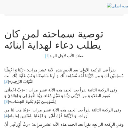
Post
الرئيسية
توصية سماحته لمن كان يطلب دعاء لهداية أبنائه
توصية سماحته لمن كان
يطلب دعاء لهداية أبنائه
صلاة الأب لأجل الولد
[1]
يقرأ في الركعة الأولى بعد الحمد هذه الآية عشر مرات: «رَبَّنَا وَ اجْعَلْنَا
مُسلِمَيْنِ لَكَ وَ مِن ذُرِّيَّتِنَا أُمَّة مُّسْلِمَة لَّكَ وَ أرِنَا مَنَاسِكَنَا وَ تُبْ عَلَيْنَا إنَّكَ أَنتَ
التَّوَّابُ الرَّحِيم»
[2]
وفي الركعة الثانية يقرأ بعد الحمد هذه الآية عشر مرات : «رَبِّ اجْعَلْنِي
مُقِيمَ الصَّلاةِ وَ مِن ذُرِّيَّتي رَبَّنا وَ تَقَبَّل دُعَاء. رَبَّنا اغْفِرْ لِي وَ لِوَالدَيَّ وَ
لِلْمُؤمِنينَ يَوْمَ يَقُومُ الحِسَاب»
[3]
وفي الركعة الثالثة يقرأ بعد الحمد هذه الآية عشر مرات: «رَبَّنا هَب لَنا مِن
أزواجِنا وَ ذُرِّيَّاتِنَا قُرَّةَ أَعْيُن وَ اجْعَلنِا للمُتّقِين إمَاما»
[4]
وفي الركعة الرابعة يقرأ بعد الحمد هذه الآية عشر مرات: «رَبِّ أَوْزِعْنِي أَنْ