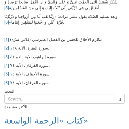
أَشْكُرَ نِعْمَتَكَ الَّتِي أَنْعَمْتَ عَلَيَّ وَ عَلَى وَالِدَيَّ وَ أَن أعْمَل صَالِحَاً تَرْضَاهُ وَ
أَصْلِحْ لِي فِي ذُرِّيَّتِي إِنِّي تُبْتُ إِليْكَ وَ إِنِّي مِنَ المُسْلِمِين»
[5]
وبعد تسليم الصّلاة يقول عشر مرات: «رَبَّنا هَب لَنا مِن أزواجِنا وَ ذُرِّيَّاتِنَا
.
قُرَّةَ أَعْيُن وَ اجْعَلنِا للمُتّقِين إمَاما»
[6]
مكارم الأخلاق للحسن بن الفضل الطبرسي (قدّس سرّه).
[1]
سورة البقرة، الآية ١٢٨.
[2]
سورة إبراهيم، الآية ٤٠ و ٤١.
[3]
سورة الفرقان، الآية ٧٤.
[4]
سورة الأحقاف، الآية ١٥.
[5]
سورة الفرقان، الآية ٧٤.
[6]
البحث
الأكثر مشاهدة
كتاب «الرحمة الواسعة»