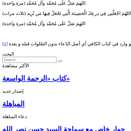
اللهمَ صَلّ عَلَى مُحَمَّد وآل مُحَمَّد (مرة واحدة).
اللهُمَ اجْعَلْنِي فِي دِرعِكَ الْحَصِينَة الَّتِي تَجْعَلُ فِيهَا مَن تُرِيد (ثلاث مرات)
اللهمَ صَلّ عَلَى مُحَمَّد وآل مُحَمَّد (مرة واحدة)
[1]
البحث
الأكثر مشاهدة
كتاب «الرحمة الواسعة»
إصدار جديد
المباهلة
دعاء المباهلة
حوار خاص مع سماحة السيد حسن نصر الله