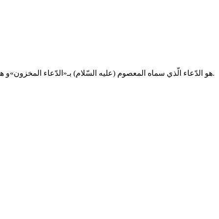
هو الدّعاء الّذي سماه المعصوم (عليه السّلام) بـ«الدّعاء المخزون»و هو وارد في كتاب الكافي أي أصل الدّعاء بدون الصّلوات قبله و بعده.