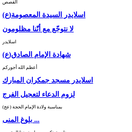
القصص
اسلايدر السيدة المعصومة(ع)
لا نتوجّع مع أنّنا مظلومون
اسلايدر
شهادة الإمام الصادق(ع)
أعظم الله أجوركم
اسلايدر مسجد جمكران المبارك
لزوم الدعاء لتعجيل الفرج
بمناسبة ولادة الإمام الحجة (عج)
بلوغ المنى ...