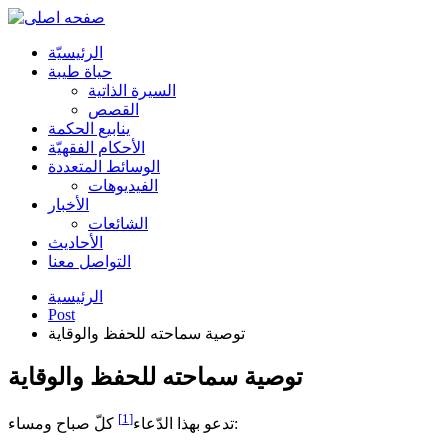
الرئیسیّة
حياة طيبة
السيرة الذاتية
القصص
ينابيع الحكمة
الأحکام الفقهیّة
الوسائط المتعددة
الفیدیوهات
الأخبار
الشائعات
الأحادیث
التواصل معنا
الرئيسية
Post
توصية سماحته للحفظ والوقاية
توصية سماحته للحفظ والوقاية
[1]
كلّ صباح ومساء:
تدعو بهذا الدّعاء